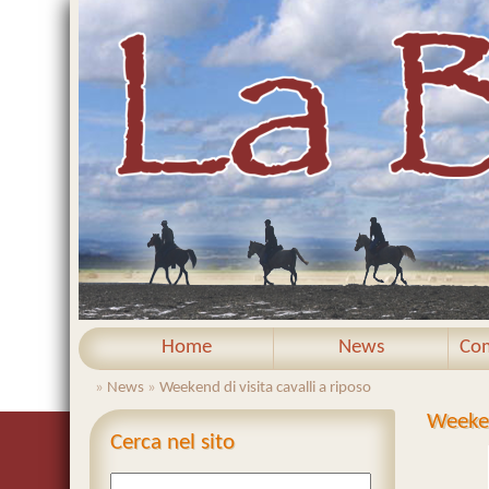
Home
News
Com
»
News
»
Weekend di visita cavalli a riposo
Weeken
Cerca nel sito