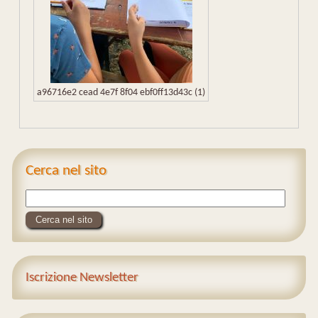
a96716e2 cead 4e7f 8f04 ebf0ff13d43c (1)
Cerca nel sito
Iscrizione Newsletter