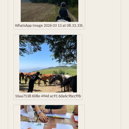
WhatsApp Image 2026 03 13 at 08.33.33t.
16aa7538 608e 494d ac91 6da6c9bccf9b