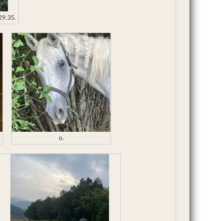
29.35.
o.