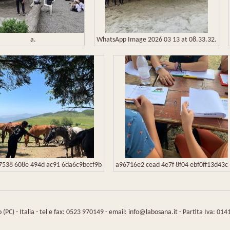
a.
WhatsApp Image 2026 03 13 at 08.33.32.
7538 608e 494d ac91 6da6c9bccf9b
a96716e2 cead 4e7f 8f04 ebf0ff13d43c 
(PC) - Italia - tel e fax: 0523 970149 - email: info@labosana.it - Partita Iva: 0